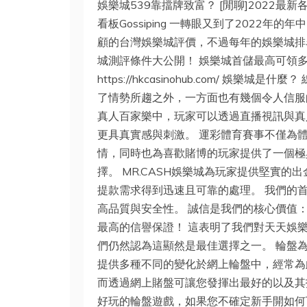
娛樂城539靠擋牌致富？ [閒聊]2022最
看板Gossiping 一轉眼又到了2022年
顧的台灣娛樂城評價，不過每年的娛樂城排
城測評條件大公開！ 娛樂城首儲最高可領
https://hkcasinohub.com/ 娛樂城
了情勢所趨之外，一方面也有幾個令人信服
真人百家樂中，玩家可以透過直播視訊與真
更具真實感與刺激。 運彩體育賽事不僅為
情，同時也為喜歡賭博的玩家提供了一個極
擇。 MR.CASH娛樂城為玩家提供堅實的
提款需求得到迅速且可靠的處理。 我們的
高品質與安全性。 誠信是我們的核心價值：m
最高的信譽保證！ 這表明了我們對天天娛
們仍然認為這顯然是最佳選擇之一。 輪盤
提供多種不同的變化於網上輪盤中，經常為
而透過網上賭盤可讓您發揮出最好的以及其
好玩的輪盤遊戲，如果您不確定新手開如何