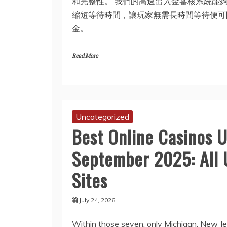
和完整性。 我們的高速出入金審核系統能
縮短等待時間，讓玩家無需長時間等待便可
金。
Read More
Uncategorized
Best Online Casinos 
September 2025: All 
Sites
July 24, 2026
Within those seven, only Michigan, New Je