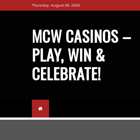
Skip
Thursday, August 06, 2026
to
content
MCW CASINOS –
PLAY, WIN &
CELEBRATE!