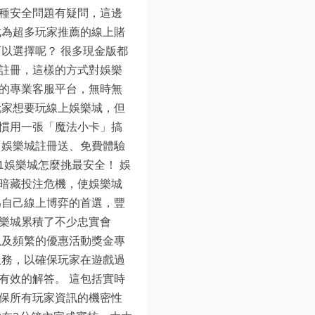
種安全問題有疑問，這邊
成為超多玩家推薦的線上賭
以選擇呢？ 很多現金版都
註冊，這樣的方式對娛樂
時的專業客服平台，無時無
玩家想要玩線上娛樂城，但
慣用一張「魔法小卡」搞
「娛樂城註冊送、免費體驗
1娛樂城怎麼挑最安全！ 娛
暗藏投注危機，使娛樂城
為自己線上博弈的首選，豐
樂城累積了不少忠實會
以及頻繁的優惠活動獎金專
服務，以確保玩家在遊戲過
有效的解答。 這包括實時
保所有玩家資訊的機密性