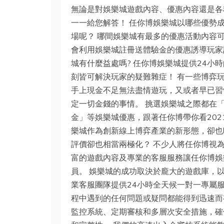
無論是對娛樂城遊戲內容、優惠內容還是各
一一給您解答！ 任你博娛樂城以哪些優勢
場呢？ 哪間娛樂城有最多的優惠活動內容可
會利用娛樂城註冊送體驗金的優惠誘導玩家
城有什麼益處嗎? 任你博娛樂城提供24小
刻皆可解決玩家的疑難雜症！ 有一些博弈
手上現金不足無法盡情遊玩，又或者早已習
定一切金錢的事情。 挑選娛樂城之際都在
金」等娛樂城優惠，跟著任你博帶你看202
樂城作為創新線上博弈產業的新形態，卻也
評價卻也相當兩極化？ 不少人將任你博視
富的遊戲內容及專業的客服服務讓任你博娛
員。 娛樂城的成功取決於龐大的遊戲庫，
業客服團隊提供24小時全天候一對一專屬
程中遇到的任何問題或疑問都能得到迅速而
監控系統、定期審核和多層次安全措施，確