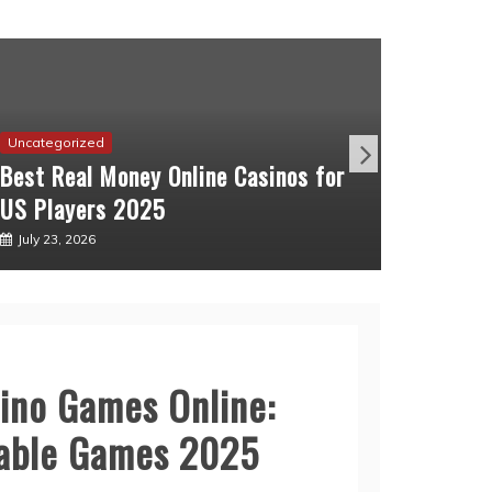
Uncategorized
Uncateg
Best Real Money Online Casinos for
Austra
US Players 2025
Austra
July 23, 2026
July 23,
sino Games Online:
Table Games 2025