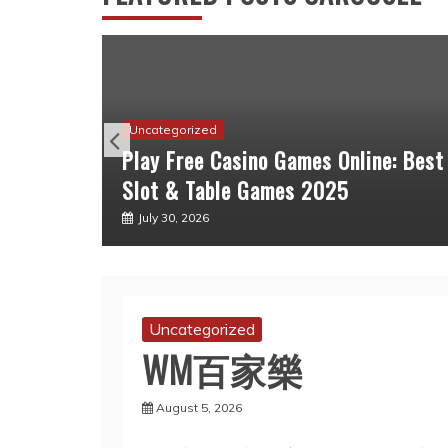
Uncategorized
Play Free Casino Games Online: Best
Slot & Table Games 2025
July 30, 2026
Uncategorized
WM百家樂
August 5, 2026